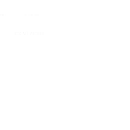
JE
ÁREAS
CONTACTO
ALES
CENTRO DE
CUSTODIA
S
ÁREAS RECREATIVAS
CIALES
VOS