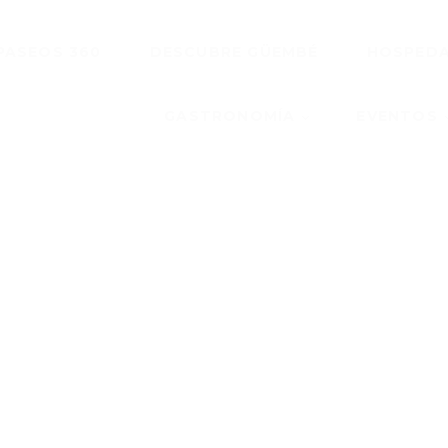
PASEOS 360
DESCUBRE GÜEMBÉ
HOSPEDA
GASTRONOMÍA
EVENTOS
MATRIMONI
FAMILIARE
RESTAURANTES Y
EVENTOS SO
BARES
EVENTOS
CORPORATI